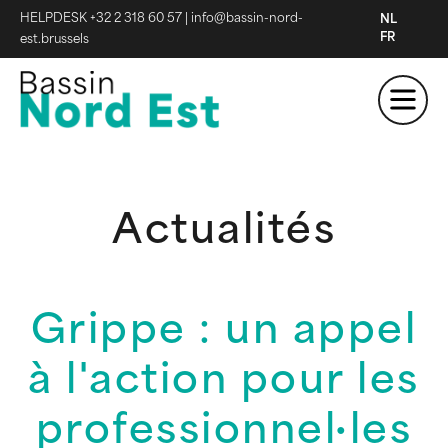
HELPDESK +32 2 318 60 57
|
info@bassin-nord-
NL
FR
est.brussels
Actualités
Grippe : un appel
à l'action pour les
professionnel·les