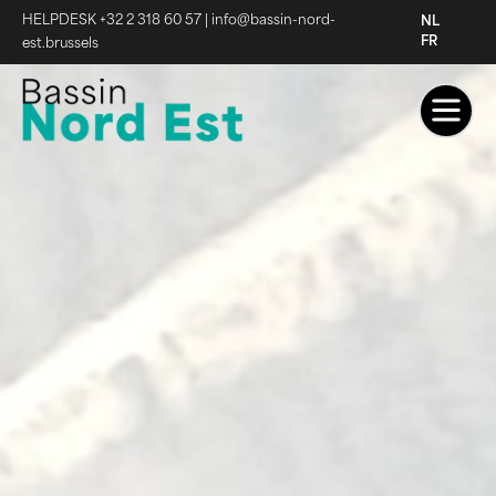
HELPDESK +32 2 318 60 57
|
info@bassin-nord-
NL
FR
est.brussels