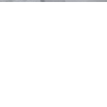
L'équipe de
soutien au bassin
Une équipe qui travaille au quotidien
avec les acteur·rices social-santé du
bassin à la réalisation de ses
missions. Son activité s'articule avec
celle des équipes des autres bassins