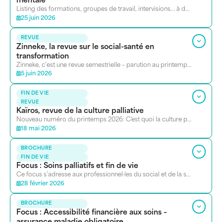
mentale
Listing des formations, groupes de travail, intervisions... à destination des professionnel·les social-santé bruxellois
25 juin 2026
REVUE
Zinneke, la revue sur le social-santé en
transformation
Zinneke, c’est une revue semestrielle – parution au printemps et à l’automne – d’une soixantaine de pages, gratuite, bilingue, entièrement consacrée au social-santé en transformation à Bruxelles.
5 juin 2026
FIN DE VIE
REVUE
Kaïros, revue de la culture palliative
Nouveau numéro du printemps 2026: C'est quoi la culture palliative? Revue thématique sur la fin de vie
18 mai 2026
BROCHURE
FIN DE VIE
Focus : Soins palliatifs et fin de vie
Ce focus s’adresse aux professionnel·les du social et de la santé qui accompagnent des personnes en fin de vie.
28 février 2026
BROCHURE
Focus : Accessibilité financière aux soins –