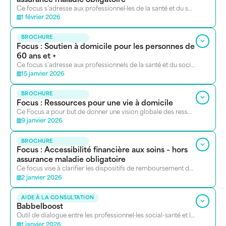
assurance maladie obligatoire
Ce focus s’adresse aux professionnel·les de la santé et du social.
1 février 2026
BROCHURE
Focus : Soutien à domicile pour les personnes de
60 ans et +
Ce focus s’adresse aux professionnels de la santé et du social qui accompagnent des personnes de 60 ans et plus à domicile. Il vise à fournir une aide pratique sur les aides disponibles
15 janvier 2026
BROCHURE
Focus : Ressources pour une vie à domicile
Ce Focus a pour but de donner une vision globale des ressources existantes pour une vie à domicile en adéquation avec les souhaits de la personne.
9 janvier 2026
BROCHURE
Focus : Accessibilité financière aux soins – hors
assurance maladie obligatoire
Ce focus vise à clarifier les dispositifs de remboursement des prestations social-santé pour les personnes ne pouvant bénéficier de l’assurance maladie obligatoire.
2 janvier 2026
AIDE À LA CONSULTATION
Babbelboost
Outil de dialogue entre les professionnel·les social-santé et les personnes qu’ils et elles accompagnent. Il permet d’identifier des priorités d’action en centrant l’écoute sur la personne en situation complexe et en ouvrant le champ à toutes les dimensions qui dégradent ou améliorent sa qualité de vie.
1 janvier 2026