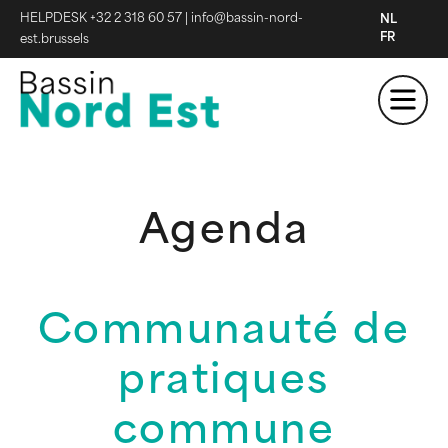
HELPDESK +32 2 318 60 57
|
info@bassin-nord-
NL
FR
est.brussels
Agenda
Communauté de
pratiques
commune