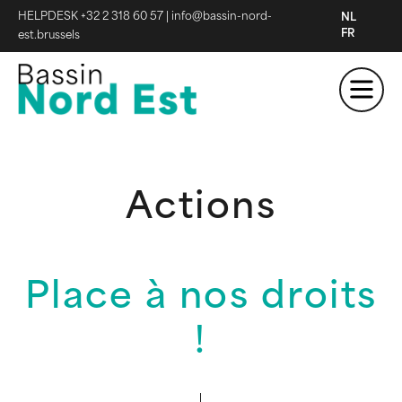
HELPDESK +32 2 318 60 57
|
info@bassin-nord-
NL
FR
est.brussels
Actions
Place à nos droits
!