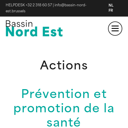
HELPDESK +32 2 318 60 57
|
info@bassin-nord-
NL
FR
est.brussels
Actions
Prévention et
promotion de la
santé