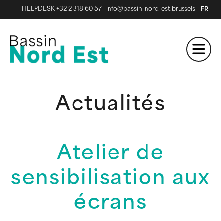
HELPDESK +32 2 318 60 57
|
info@bassin-nord-est.brussels
FR
Actualités
Atelier de
sensibilisation aux
écrans