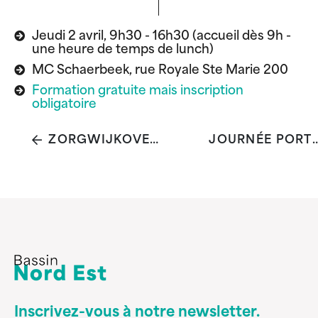
Jeudi 2 avril, 9h30 - 16h30 (accueil dès 9h -
une heure de temps de lunch)
MC Schaerbeek, rue Royale Ste Marie 200
Formation gratuite mais inscription
obligatoire
ZORGWIJKOVERLEG / LE GROUPE LOCAL D'ÉCHANGE SOCIAL-SANTÉ
JOURNÉE PORTES OUVERTES DU CENTRE DE PRÉVENTION DE LA 
Inscrivez-vous à notre newsletter.