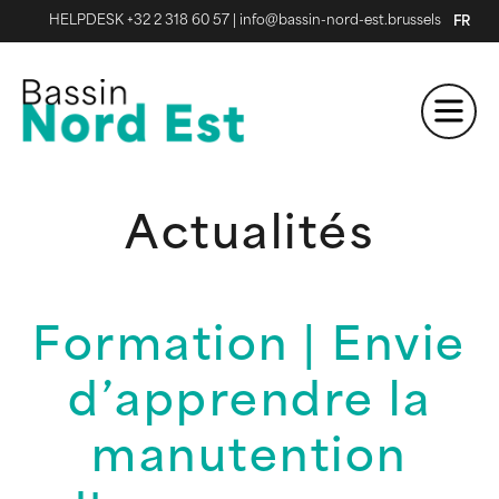
HELPDESK +32 2 318 60 57
|
info@bassin-nord-est.brussels
FR
Actualités
Formation | Envie
d’apprendre la
manutention