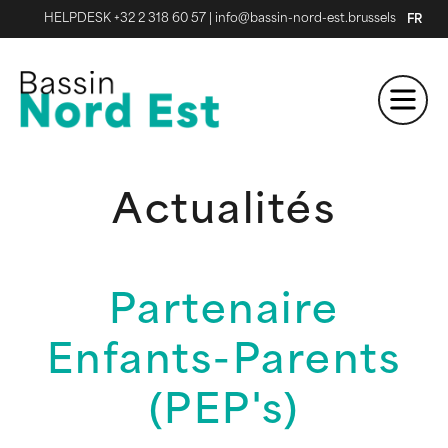
HELPDESK +32 2 318 60 57
|
info@bassin-nord-est.brussels
FR
Actualités
Partenaire
Enfants-Parents
(PEP's)