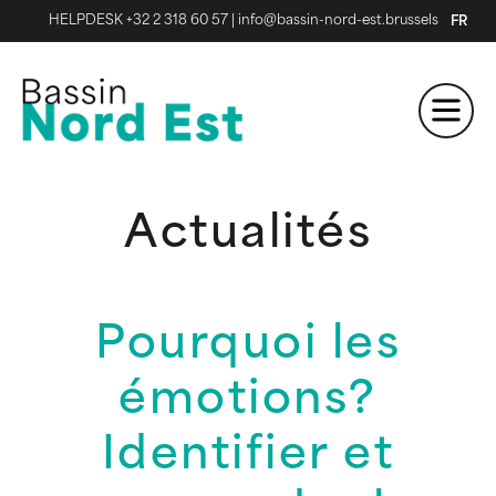
HELPDESK +32 2 318 60 57
|
info@bassin-nord-est.brussels
FR
Actualités
Pourquoi les
émotions?
Identifier et