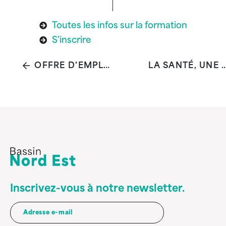
Toutes les infos sur la formation
S'inscrire
OFFRE D'EMPLOI : AMBASSADEUR·RICE PSYBRU
LA SANTÉ, UNE RESSOURCE POUR CHACUN·E ET L'AFF
Inscrivez-vous à notre newsletter.