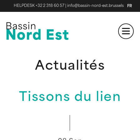
HELPDESK +32 2 318 60 57
|
info@bassin-nord-est.brussels
FR
Actualités
Tissons du lien