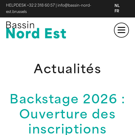
HELPDESK +32 2 318 60 57
|
info@bassin-nord-
NL
FR
est.brussels
Actualités
Backstage 2026 :
Ouverture des
inscriptions