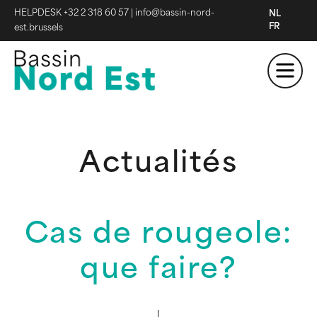
HELPDESK +32 2 318 60 57
|
info@bassin-nord-
NL
FR
est.brussels
Actualités
Cas de rougeole:
que faire?