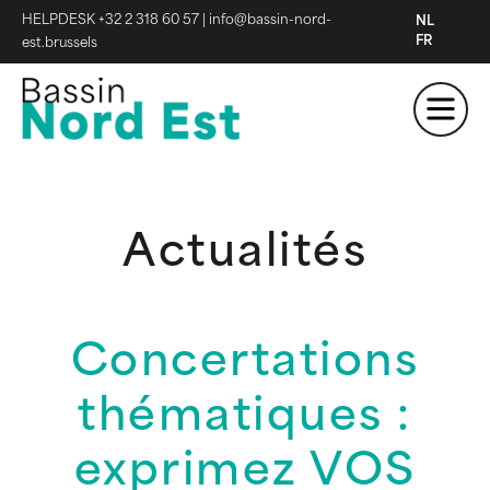
HELPDESK +32 2 318 60 57
|
info@bassin-nord-
NL
FR
est.brussels
Actualités
Concertations
thématiques :
exprimez VOS