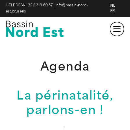
HELPDESK +32 2 318 60 57
|
info@bassin-nord-
NL
FR
est.brussels
Agenda
La périnatalité,
parlons-en !