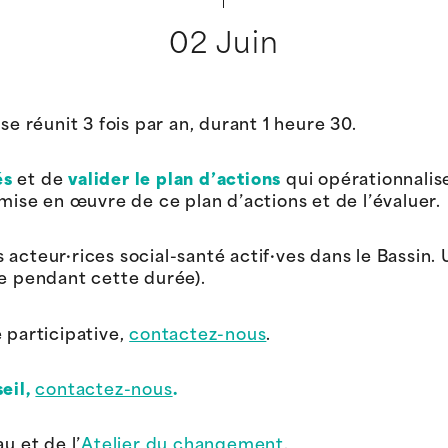
02 Juin
se réunit 3 fois par an, durant 1 heure 30.
és
et de
valider le plan d’actions
qui opérationnalis
 mise en œuvre de ce plan d’actions et de l’évaluer.
acteur·rices social-santé actif·ves dans le Bassin. 
xe pendant cette durée).
 participative,
contactez-nous
.
seil,
contactez-nous
.
u et de l’
Atelier du changement
.