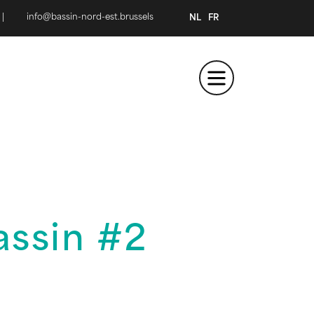
|
info@bassin-nord-est.brussels
NL
FR
assin #2