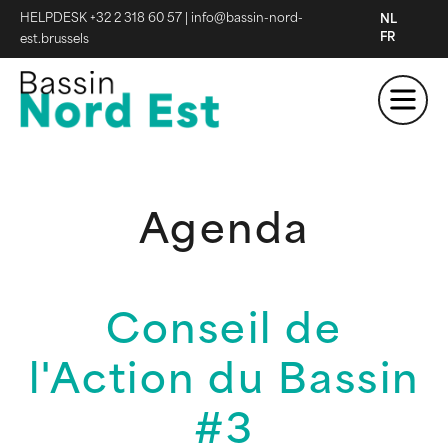
HELPDESK +32 2 318 60 57
|
info@bassin-nord-
NL
FR
est.brussels
Agenda
Conseil de
l'Action du Bassin
#3