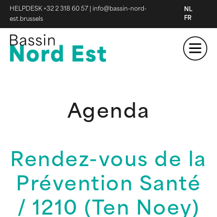
HELPDESK +32 2 318 60 57
|
info@bassin-nord-
NL
FR
est.brussels
Agenda
Rendez-vous de la
Prévention Santé
/ 1210 (Ten Noey)