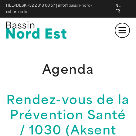
HELPDESK +32 2 318 60 57
|
info@bassin-nord-
NL
FR
est.brussels
Agenda
Rendez-vous de la
Prévention Santé
/ 1030 (Aksent