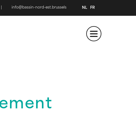
|
info@bassin-nord-est.brussels
NL
FR
gement