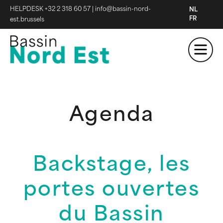
HELPDESK +32 2 318 60 57
|
info@bassin-nord-
NL
FR
est.brussels
Agenda
Backstage, les
portes ouvertes
du Bassin