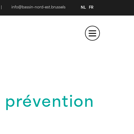
|
info@bassin-nord-est.brussels
NL
FR
 prévention