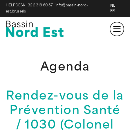
HELPDESK +32 2 318 60 57
|
info@bassin-nord-
NL
FR
est.brussels
Agenda
Rendez-vous de la
Prévention Santé
/ 1030 (Colonel