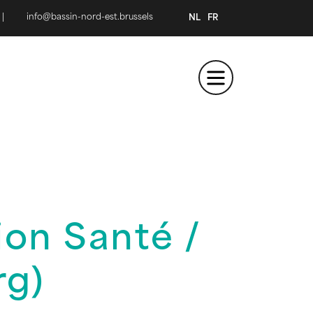
|
info@bassin-nord-est.brussels
NL
FR
ion Santé /
rg)