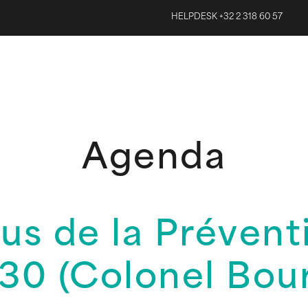
HELPDESK +32 2 318 60 57
Agenda
s de la Prévent
30 (Colonel Bou