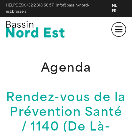
HELPDESK +32 2 318 60 57
|
info@bassin-nord-
NL
FR
est.brussels
Agenda
Rendez-vous de la
Prévention Santé
/ 1140 (De Là-