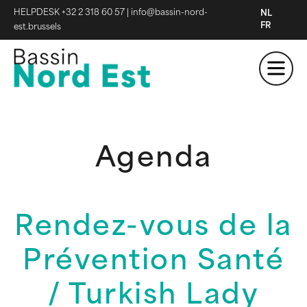
HELPDESK +32 2 318 60 57
|
info@bassin-nord-
NL
FR
est.brussels
Agenda
Rendez-vous de la
Prévention Santé
/ Turkish Lady