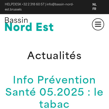
HELPDESK +32 2 318 60 57
|
info@bassin-nord-
NL
FR
est.brussels
Actualités
Info Prévention
Santé 05.2025 : le
tabac