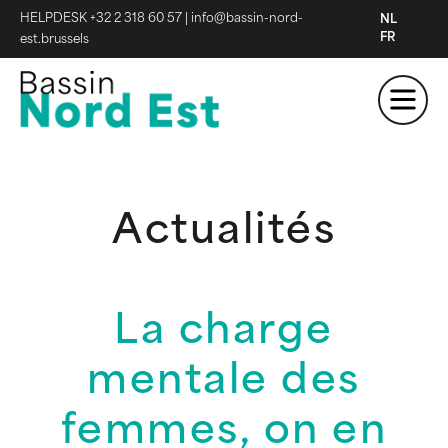
HELPDESK +32 2 318 60 57
|
info@bassin-nord-
NL
FR
est.brussels
Actualités
La charge
mentale des
femmes, on en