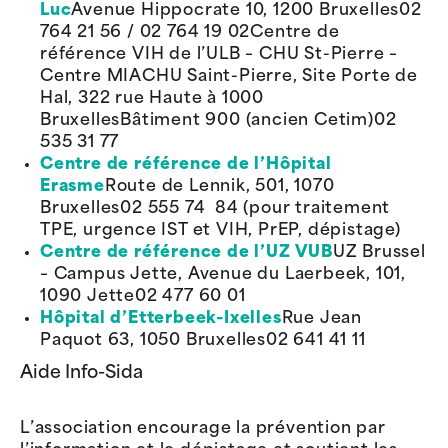
Luc
Avenue Hippocrate 10, 1200 Bruxelles02
764 21 56 / 02 764 19 02Centre de
référence VIH de l’ULB – CHU St-Pierre –
Centre MIACHU Saint-Pierre, Site Porte de
Hal, 322 rue Haute à 1000
BruxellesBâtiment 900 (ancien Cetim)02
535 31 77
Centre de référence de l’Hôpital
Erasme
Route de Lennik, 501, 1070
Bruxelles02 555 74 84 (pour traitement
TPE, urgence IST et VIH, PrEP, dépistage)
Centre de référence de l’UZ VUB
UZ Brussel
– Campus Jette, Avenue du Laerbeek, 101,
1090 Jette02 477 60 01
Hôpital d’Etterbeek-Ixelles
Rue Jean
Paquot 63, 1050 Bruxelles02 641 41 11
Aide Info-Sida
L’association encourage la prévention par