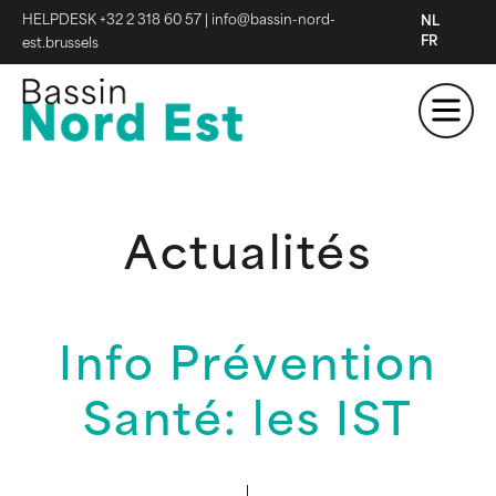
HELPDESK +32 2 318 60 57
|
info@bassin-nord-
NL
FR
est.brussels
Actualités
Info Prévention
Santé: les IST