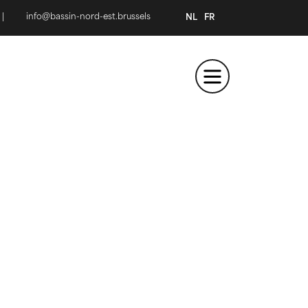
|
info@bassin-nord-est.brussels
NL
FR