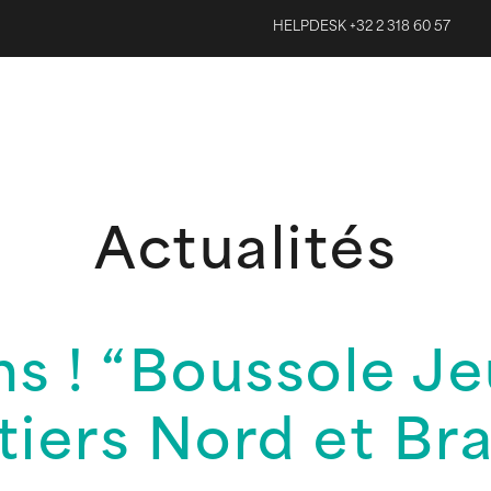
HELPDESK +32 2 318 60 57
Actualités
ns ! “Boussole J
tiers Nord et Br