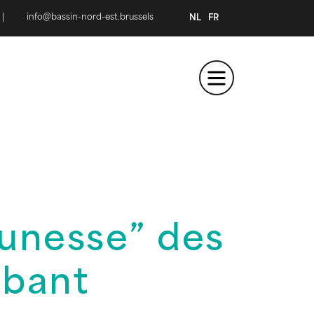
|
info@bassin-nord-est.brussels
NL
FR
eunesse” des
abant