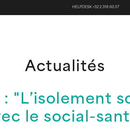
HELPDESK +32 2 318 60 57
Actualités
 : "L’isolement so
ec le social-san