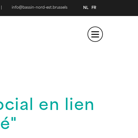
|
info@bassin-nord-est.brussels
NL
FR
cial en lien
té"