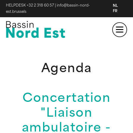
HELPDESK +32 2 318 60 57
|
info@bassin-nord-
NL
FR
est.brussels
Agenda
Concertation
"Liaison
ambulatoire -