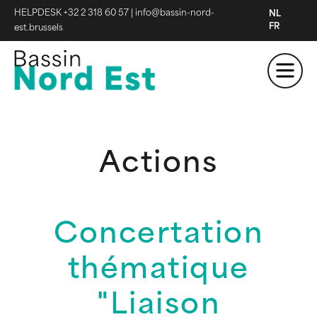
HELPDESK +32 2 318 60 57
|
info@bassin-nord-
NL
FR
est.brussels
Actions
Concertation
thématique
"Liaison